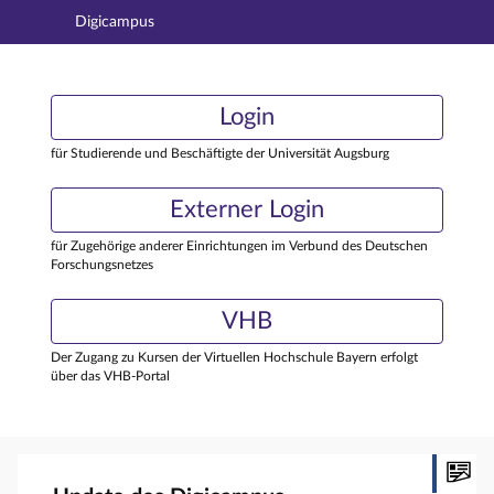
Digicampus
Hauptnavigation
Login
Login
Hauptinhalt
Externer Login
Login
Fußzeile
für Studierende und Beschäftigte der Universität Augsburg
Externer Login
für Zugehörige anderer Einrichtungen im Verbund des Deutschen
Forschungsnetzes
VHB
Der Zugang zu Kursen der Virtuellen Hochschule Bayern erfolgt
über das VHB-Portal