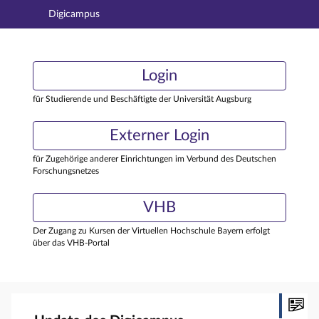
Digicampus
Hauptnavigation
Login
Login
Hauptinhalt
Externer Login
Login
Fußzeile
für Studierende und Beschäftigte der Universität Augsburg
Externer Login
für Zugehörige anderer Einrichtungen im Verbund des Deutschen
Forschungsnetzes
VHB
Der Zugang zu Kursen der Virtuellen Hochschule Bayern erfolgt
über das VHB-Portal