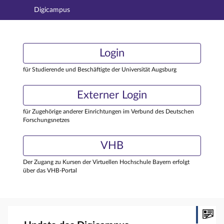
Digicampus
Hauptnavigation
Login
Login
Hauptinhalt
Externer Login
Login
Fußzeile
für Studierende und Beschäftigte der Universität Augsburg
Externer Login
für Zugehörige anderer Einrichtungen im Verbund des Deutschen
Forschungsnetzes
VHB
Der Zugang zu Kursen der Virtuellen Hochschule Bayern erfolgt
über das VHB-Portal