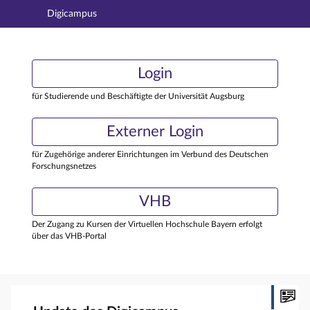
Digicampus
Hauptnavigation
Login
Login
Hauptinhalt
Externer Login
Login
Fußzeile
für Studierende und Beschäftigte der Universität Augsburg
Externer Login
für Zugehörige anderer Einrichtungen im Verbund des Deutschen
Forschungsnetzes
VHB
Der Zugang zu Kursen der Virtuellen Hochschule Bayern erfolgt
über das VHB-Portal