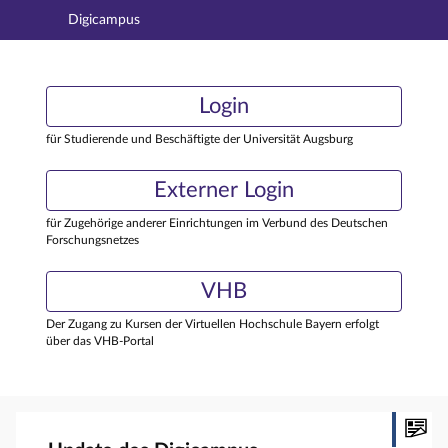
Digicampus
Hauptnavigation
Login
Login
Hauptinhalt
Externer Login
Login
Fußzeile
für Studierende und Beschäftigte der Universität Augsburg
Externer Login
für Zugehörige anderer Einrichtungen im Verbund des Deutschen
Forschungsnetzes
VHB
Der Zugang zu Kursen der Virtuellen Hochschule Bayern erfolgt
über das VHB-Portal