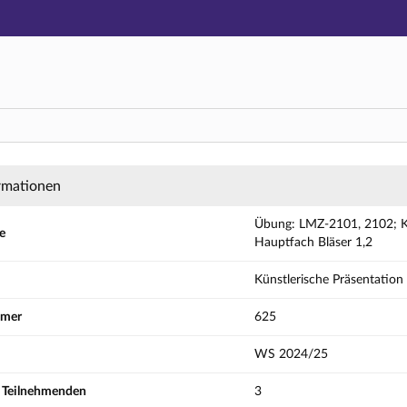
Hauptnavigation
Aktionen
Hauptinhalt
Fußzeile
01, 2102; Künstlerisches Hauptfach Bläser 1,2
rmationen
Übung: LMZ-2101, 2102; Kün
e
Hauptfach Bläser 1,2
Künstlerische Präsentation 
mmer
625
WS 2024/25
r Teilnehmenden
3