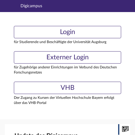
Digicampus
Hauptnavigation
Login
Login
Hauptinhalt
Externer Login
Login
Fußzeile
für Studierende und Beschäftigte der Universität Augsburg
Externer Login
für Zugehörige anderer Einrichtungen im Verbund des Deutschen
Forschungsnetzes
VHB
Der Zugang zu Kursen der Virtuellen Hochschule Bayern erfolgt
über das VHB-Portal