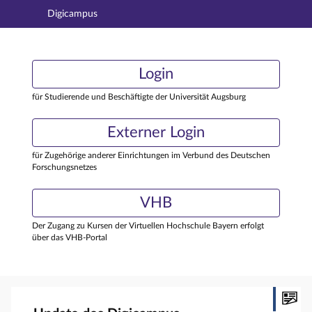
Digicampus
Hauptnavigation
Login
Login
Hauptinhalt
Externer Login
Login
Fußzeile
für Studierende und Beschäftigte der Universität Augsburg
Externer Login
für Zugehörige anderer Einrichtungen im Verbund des Deutschen
Forschungsnetzes
VHB
Der Zugang zu Kursen der Virtuellen Hochschule Bayern erfolgt
über das VHB-Portal