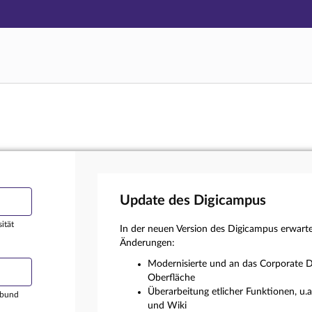
Hauptnavigation
Login
Hauptinhalt
Externer Login
Fußzeile
Update des Digicampus
ität
In der neuen Version des Digicampus erwart
Änderungen:
Modernisierte und an das Corporate D
Oberfläche
Überarbeitung etlicher Funktionen, u.
rbund
und Wiki