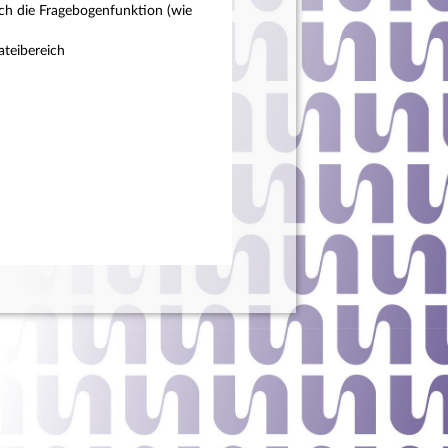
ch die Fragebogenfunktion (wie
teibereich