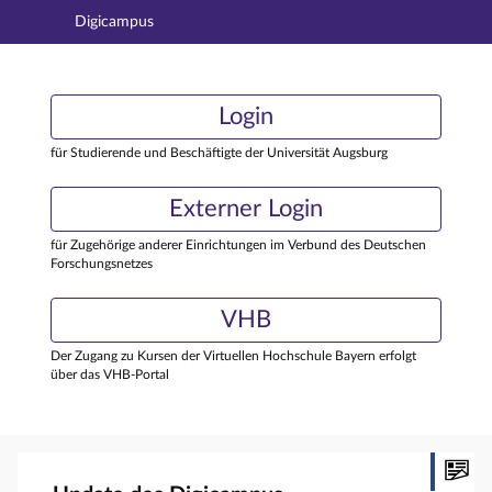
Digicampus
Hauptnavigation
Login
Login
Hauptinhalt
Externer Login
Login
Fußzeile
für Studierende und Beschäftigte der Universität Augsburg
Externer Login
für Zugehörige anderer Einrichtungen im Verbund des Deutschen
Forschungsnetzes
VHB
Der Zugang zu Kursen der Virtuellen Hochschule Bayern erfolgt
über das VHB-Portal