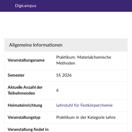
Digicampus
Hauptnavigation
Aktionen
Hauptinhalt
Fußzeile
Praktikum: Materialchemische Methoden - D
Allgemeine Informationen
Praktikum: Materialchemische
Veranstaltungsname
Methoden
Semester
SS 2026
Aktuelle Anzahl der
6
Teilnehmenden
Heimateinrichtung
Lehrstuhl für Festkörperchemie
Veranstaltungstyp
Praktikum in der Kategorie Lehre
Veranstaltung findet in