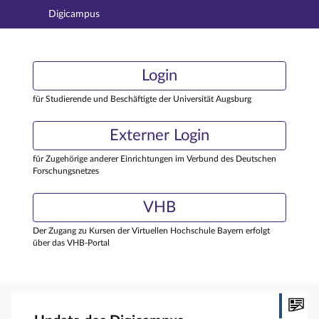
Digicampus
Hauptnavigation
Login
Login
Hauptinhalt
Externer Login
Login
Fußzeile
für Studierende und Beschäftigte der Universität Augsburg
Externer Login
für Zugehörige anderer Einrichtungen im Verbund des Deutschen
Forschungsnetzes
VHB
Der Zugang zu Kursen der Virtuellen Hochschule Bayern erfolgt
über das VHB-Portal