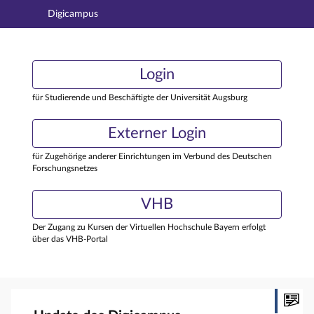
Digicampus
Hauptnavigation
Login
Login
Hauptinhalt
Externer Login
Login
Fußzeile
für Studierende und Beschäftigte der Universität Augsburg
Externer Login
für Zugehörige anderer Einrichtungen im Verbund des Deutschen
Forschungsnetzes
VHB
Der Zugang zu Kursen der Virtuellen Hochschule Bayern erfolgt
über das VHB-Portal