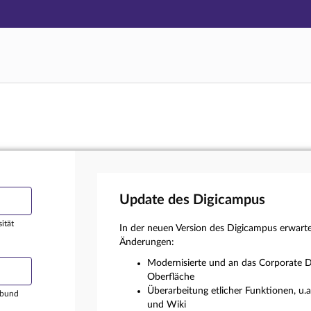
Hauptnavigation
Login
Hauptinhalt
Externer Login
Fußzeile
Update des Digicampus
ität
In der neuen Version des Digicampus erwart
Änderungen:
Modernisierte und an das Corporate D
Oberfläche
Überarbeitung etlicher Funktionen, u.
rbund
und Wiki