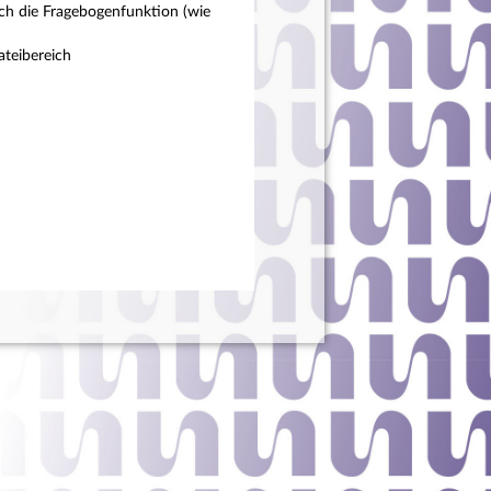
ch die Fragebogenfunktion (wie
teibereich