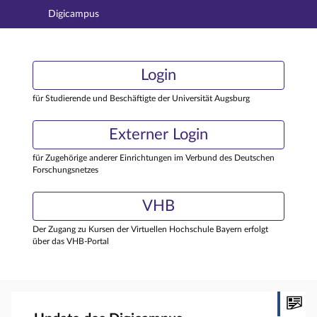
Digicampus
Hauptnavigation
Login
Login
Hauptinhalt
Externer Login
Login
Fußzeile
für Studierende und Beschäftigte der Universität Augsburg
Externer Login
für Zugehörige anderer Einrichtungen im Verbund des Deutschen
Forschungsnetzes
VHB
Der Zugang zu Kursen der Virtuellen Hochschule Bayern erfolgt
über das VHB-Portal