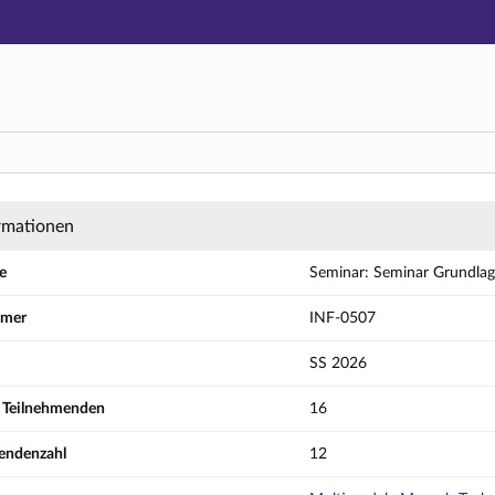
Hauptnavigation
Aktionen
Hauptinhalt
Fußzeile
nar Grundlagen der Generativen Künstlichen In
rmationen
e
Seminar: Seminar Grundlage
mmer
INF-0507
SS 2026
r Teilnehmenden
16
mendenzahl
12