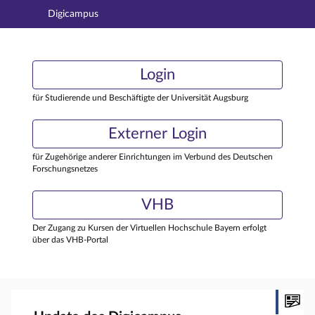
Digicampus
Hauptnavigation
Login
Login
Hauptinhalt
Externer Login
Login
Fußzeile
für Studierende und Beschäftigte der Universität Augsburg
Externer Login
für Zugehörige anderer Einrichtungen im Verbund des Deutschen
Forschungsnetzes
VHB
Der Zugang zu Kursen der Virtuellen Hochschule Bayern erfolgt
über das VHB-Portal