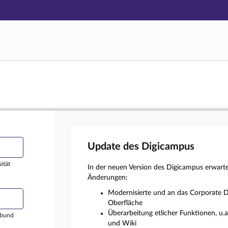
Hauptnavigation
Login
Hauptinhalt
Externer Login
Fußzeile
Update des Digicampus
ität
In der neuen Version des Digicampus erwart
Änderungen:
Modernisierte und an das Corporate D
Oberfläche
Überarbeitung etlicher Funktionen, u.
rbund
und Wiki