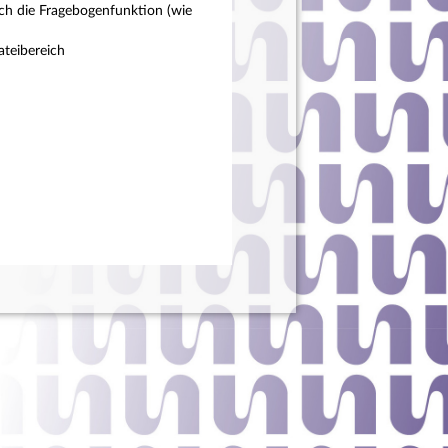
ch die Fragebogenfunktion (wie
teibereich