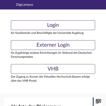
Digicampus
Hauptnavigation
Login
Login
Hauptinhalt
Externer Login
Login
Fußzeile
für Studierende und Beschäftigte der Universität Augsburg
Externer Login
für Zugehörige anderer Einrichtungen im Verbund des Deutschen
Forschungsnetzes
VHB
Der Zugang zu Kursen der Virtuellen Hochschule Bayern erfolgt
über das VHB-Portal