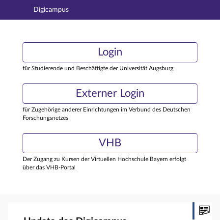
Digicampus
Hauptnavigation
Login
Login
Hauptinhalt
Externer Login
Login
Fußzeile
für Studierende und Beschäftigte der Universität Augsburg
Externer Login
für Zugehörige anderer Einrichtungen im Verbund des Deutschen
Forschungsnetzes
VHB
Der Zugang zu Kursen der Virtuellen Hochschule Bayern erfolgt
über das VHB-Portal