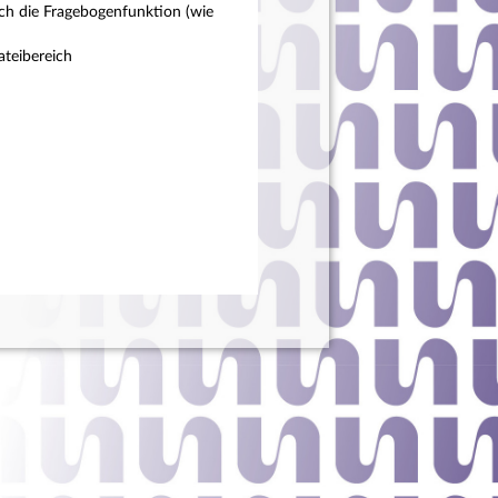
ch die Fragebogenfunktion (wie
teibereich