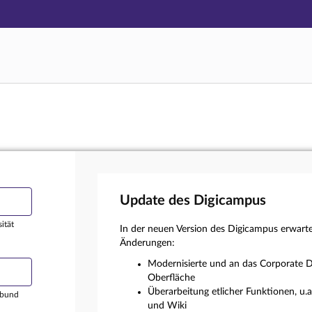
Hauptnavigation
Login
Hauptinhalt
Externer Login
Fußzeile
Update des Digicampus
ität
In der neuen Version des Digicampus erwart
Änderungen:
Modernisierte und an das Corporate D
Oberfläche
Überarbeitung etlicher Funktionen, u.
rbund
und Wiki