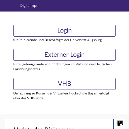
Digicampus
Hauptnavigation
Login
Login
Hauptinhalt
Externer Login
Login
Fußzeile
für Studierende und Beschäftigte der Universität Augsburg
Externer Login
für Zugehörige anderer Einrichtungen im Verbund des Deutschen
Forschungsnetzes
VHB
Der Zugang zu Kursen der Virtuellen Hochschule Bayern erfolgt
über das VHB-Portal