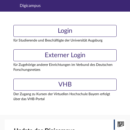
Digicampus
Hauptnavigation
Login
Login
Hauptinhalt
Externer Login
Login
Fußzeile
für Studierende und Beschäftigte der Universität Augsburg
Externer Login
für Zugehörige anderer Einrichtungen im Verbund des Deutschen
Forschungsnetzes
VHB
Der Zugang zu Kursen der Virtuellen Hochschule Bayern erfolgt
über das VHB-Portal