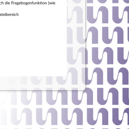
ch die Fragebogenfunktion (wie
teibereich