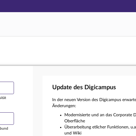
Hauptnavigation
Login
Hauptinhalt
Externer Login
Fußzeile
Update des Digicampus
ität
In der neuen Version des Digicampus erwart
Änderungen:
Modernisierte und an das Corporate D
Oberfläche
Überarbeitung etlicher Funktionen, u.
rbund
und Wiki