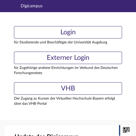
Digicampus
Hauptnavigation
Login
Login
Hauptinhalt
Externer Login
Login
Fußzeile
für Studierende und Beschäftigte der Universität Augsburg
Externer Login
für Zugehörige anderer Einrichtungen im Verbund des Deutschen
Forschungsnetzes
VHB
Der Zugang zu Kursen der Virtuellen Hochschule Bayern erfolgt
über das VHB-Portal