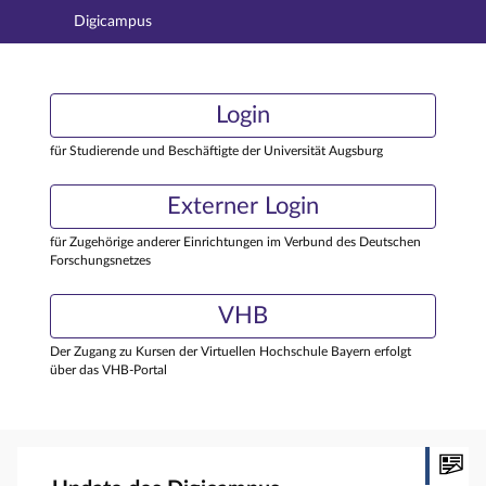
Digicampus
Hauptnavigation
Login
Login
Hauptinhalt
Externer Login
Login
Fußzeile
für Studierende und Beschäftigte der Universität Augsburg
Externer Login
für Zugehörige anderer Einrichtungen im Verbund des Deutschen
Forschungsnetzes
VHB
Der Zugang zu Kursen der Virtuellen Hochschule Bayern erfolgt
über das VHB-Portal