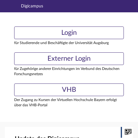
Digicampus
Hauptnavigation
Login
Login
Hauptinhalt
Externer Login
Login
Fußzeile
für Studierende und Beschäftigte der Universität Augsburg
Externer Login
für Zugehörige anderer Einrichtungen im Verbund des Deutschen
Forschungsnetzes
VHB
Der Zugang zu Kursen der Virtuellen Hochschule Bayern erfolgt
über das VHB-Portal