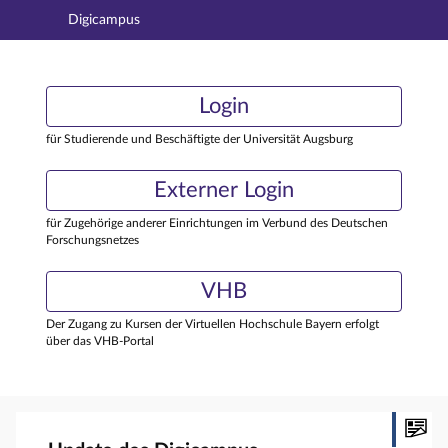
Digicampus
Hauptnavigation
Login
Login
Hauptinhalt
Externer Login
Login
Fußzeile
für Studierende und Beschäftigte der Universität Augsburg
Externer Login
für Zugehörige anderer Einrichtungen im Verbund des Deutschen
Forschungsnetzes
VHB
Der Zugang zu Kursen der Virtuellen Hochschule Bayern erfolgt
über das VHB-Portal