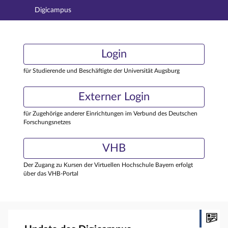
Digicampus
Hauptnavigation
Login
Login
Hauptinhalt
Externer Login
Login
Fußzeile
für Studierende und Beschäftigte der Universität Augsburg
Externer Login
für Zugehörige anderer Einrichtungen im Verbund des Deutschen
Forschungsnetzes
VHB
Der Zugang zu Kursen der Virtuellen Hochschule Bayern erfolgt
über das VHB-Portal