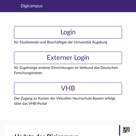
Digicampus
Hauptnavigation
Login
Login
Hauptinhalt
Externer Login
Login
Fußzeile
für Studierende und Beschäftigte der Universität Augsburg
Externer Login
für Zugehörige anderer Einrichtungen im Verbund des Deutschen
Forschungsnetzes
VHB
Der Zugang zu Kursen der Virtuellen Hochschule Bayern erfolgt
über das VHB-Portal