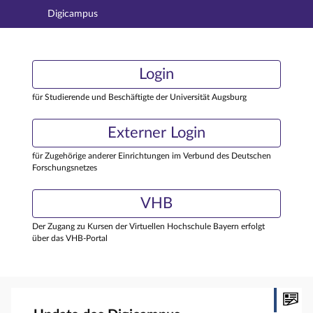
Digicampus
Hauptnavigation
Login
Login
Hauptinhalt
Externer Login
Login
Fußzeile
für Studierende und Beschäftigte der Universität Augsburg
Externer Login
für Zugehörige anderer Einrichtungen im Verbund des Deutschen
Forschungsnetzes
VHB
Der Zugang zu Kursen der Virtuellen Hochschule Bayern erfolgt
über das VHB-Portal