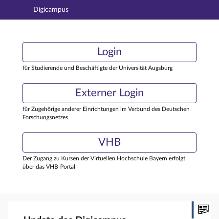
Digicampus
Hauptnavigation
Login
Login
Hauptinhalt
Externer Login
Login
Fußzeile
für Studierende und Beschäftigte der Universität Augsburg
Externer Login
für Zugehörige anderer Einrichtungen im Verbund des Deutschen
Forschungsnetzes
VHB
Der Zugang zu Kursen der Virtuellen Hochschule Bayern erfolgt
über das VHB-Portal