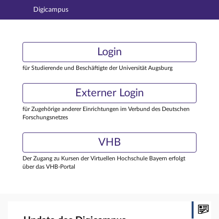
Digicampus
Hauptnavigation
Login
Login
Hauptinhalt
Externer Login
Login
Fußzeile
für Studierende und Beschäftigte der Universität Augsburg
Externer Login
für Zugehörige anderer Einrichtungen im Verbund des Deutschen
Forschungsnetzes
VHB
Der Zugang zu Kursen der Virtuellen Hochschule Bayern erfolgt
über das VHB-Portal