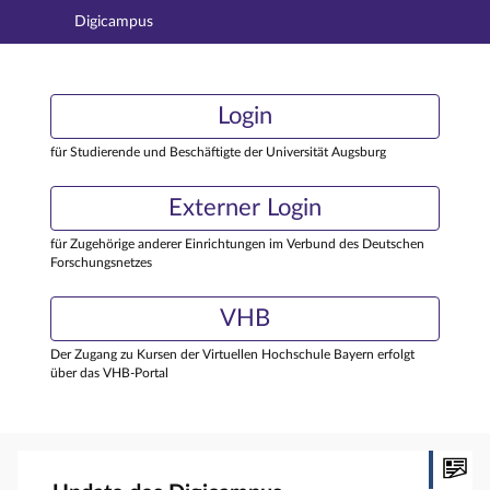
Digicampus
Hauptnavigation
Login
Login
Hauptinhalt
Externer Login
Login
Fußzeile
für Studierende und Beschäftigte der Universität Augsburg
Externer Login
für Zugehörige anderer Einrichtungen im Verbund des Deutschen
Forschungsnetzes
VHB
Der Zugang zu Kursen der Virtuellen Hochschule Bayern erfolgt
über das VHB-Portal