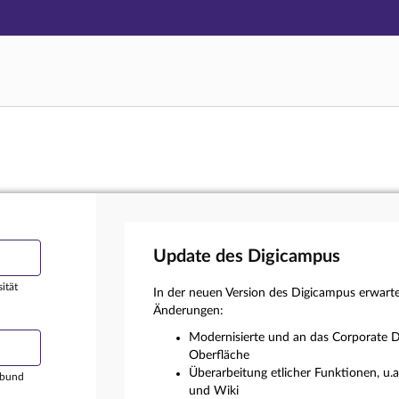
Hauptnavigation
Login
Hauptinhalt
Externer Login
Fußzeile
Update des Digicampus
ität
In der neuen Version des Digicampus erwart
Änderungen:
Modernisierte und an das Corporate D
Oberfläche
Überarbeitung etlicher Funktionen, u.
rbund
und Wiki