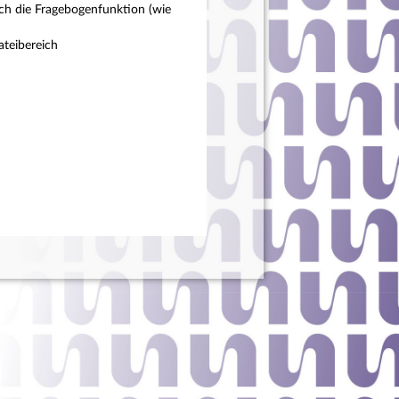
ch die Fragebogenfunktion (wie
teibereich