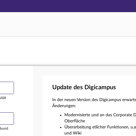
Hauptnavigation
Login
Hauptinhalt
Externer Login
Fußzeile
Update des Digicampus
ität
In der neuen Version des Digicampus erwart
Änderungen:
Modernisierte und an das Corporate D
Oberfläche
Überarbeitung etlicher Funktionen, u.
rbund
und Wiki