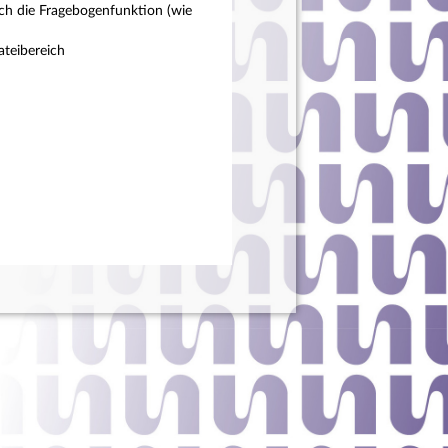
ch die Fragebogenfunktion (wie
teibereich