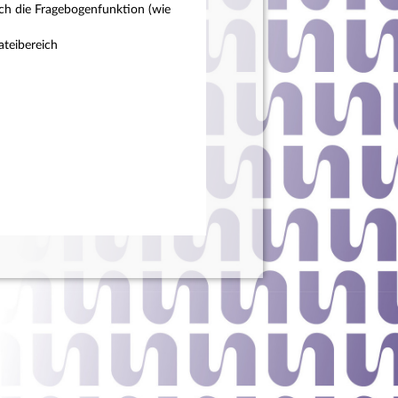
ch die Fragebogenfunktion (wie
teibereich