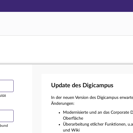
Hauptnavigation
Login
Hauptinhalt
Externer Login
Fußzeile
Update des Digicampus
ität
In der neuen Version des Digicampus erwart
Änderungen:
Modernisierte und an das Corporate D
Oberfläche
Überarbeitung etlicher Funktionen, u.
rbund
und Wiki