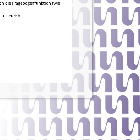
ch die Fragebogenfunktion (wie
teibereich