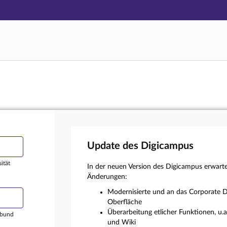
Hauptnavigation
Login
Hauptinhalt
Externer Login
Fußzeile
Update des Digicampus
ität
In der neuen Version des Digicampus erwart
Änderungen:
Modernisierte und an das Corporate D
Oberfläche
Überarbeitung etlicher Funktionen, u.
rbund
und Wiki