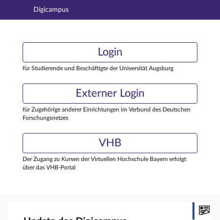
Digicampus
Hauptnavigation
Login
Login
Hauptinhalt
Externer Login
Login
Fußzeile
für Studierende und Beschäftigte der Universität Augsburg
Externer Login
für Zugehörige anderer Einrichtungen im Verbund des Deutschen
Forschungsnetzes
VHB
Der Zugang zu Kursen der Virtuellen Hochschule Bayern erfolgt
über das VHB-Portal