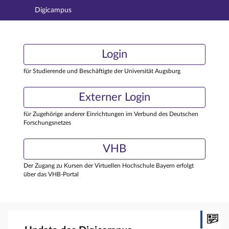
Digicampus
Hauptnavigation
Login
Login
Hauptinhalt
Externer Login
Login
Fußzeile
für Studierende und Beschäftigte der Universität Augsburg
Externer Login
für Zugehörige anderer Einrichtungen im Verbund des Deutschen
Forschungsnetzes
VHB
Der Zugang zu Kursen der Virtuellen Hochschule Bayern erfolgt
über das VHB-Portal