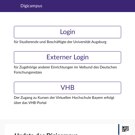
Digicampus
Hauptnavigation
Login
Login
Hauptinhalt
Externer Login
Login
Fußzeile
für Studierende und Beschäftigte der Universität Augsburg
Externer Login
für Zugehörige anderer Einrichtungen im Verbund des Deutschen
Forschungsnetzes
VHB
Der Zugang zu Kursen der Virtuellen Hochschule Bayern erfolgt
über das VHB-Portal