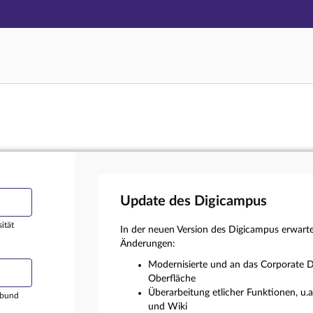
Hauptnavigation
Login
Hauptinhalt
Externer Login
Fußzeile
Update des Digicampus
ität
In der neuen Version des Digicampus erwart
Änderungen:
Modernisierte und an das Corporate D
Oberfläche
Überarbeitung etlicher Funktionen, u.
rbund
und Wiki