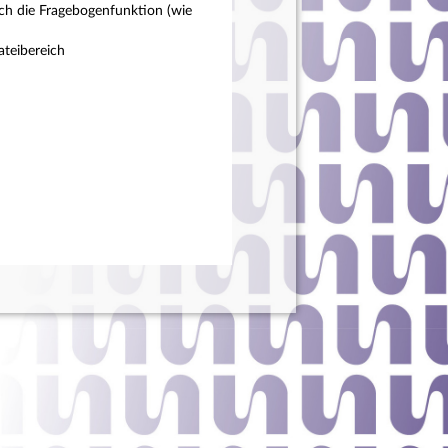
ch die Fragebogenfunktion (wie
teibereich