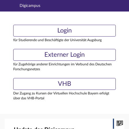
Digicampus
Hauptnavigation
Login
Login
Hauptinhalt
Externer Login
Login
Fußzeile
für Studierende und Beschäftigte der Universität Augsburg
Externer Login
für Zugehörige anderer Einrichtungen im Verbund des Deutschen
Forschungsnetzes
VHB
Der Zugang zu Kursen der Virtuellen Hochschule Bayern erfolgt
über das VHB-Portal