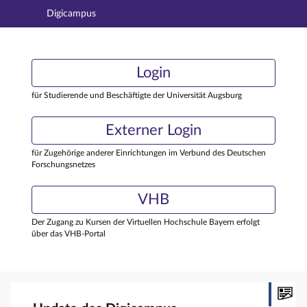
Digicampus
Hauptnavigation
Login
Login
Hauptinhalt
Externer Login
Login
Fußzeile
für Studierende und Beschäftigte der Universität Augsburg
Externer Login
für Zugehörige anderer Einrichtungen im Verbund des Deutschen
Forschungsnetzes
VHB
Der Zugang zu Kursen der Virtuellen Hochschule Bayern erfolgt
über das VHB-Portal