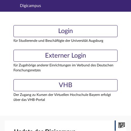
Digicampus
Hauptnavigation
Login
Login
Hauptinhalt
Externer Login
Login
Fußzeile
für Studierende und Beschäftigte der Universität Augsburg
Externer Login
für Zugehörige anderer Einrichtungen im Verbund des Deutschen
Forschungsnetzes
VHB
Der Zugang zu Kursen der Virtuellen Hochschule Bayern erfolgt
über das VHB-Portal