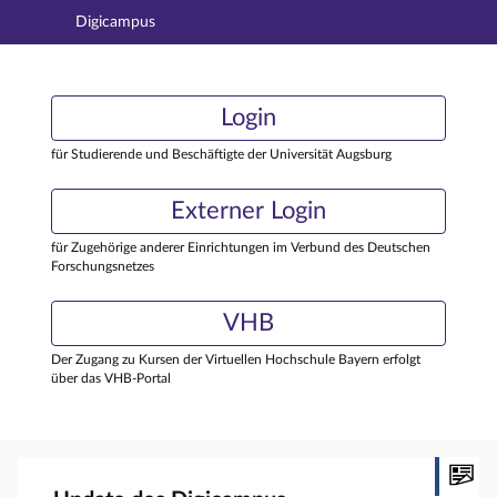
Digicampus
Hauptnavigation
Login
Login
Hauptinhalt
Externer Login
Login
Fußzeile
für Studierende und Beschäftigte der Universität Augsburg
Externer Login
für Zugehörige anderer Einrichtungen im Verbund des Deutschen
Forschungsnetzes
VHB
Der Zugang zu Kursen der Virtuellen Hochschule Bayern erfolgt
über das VHB-Portal