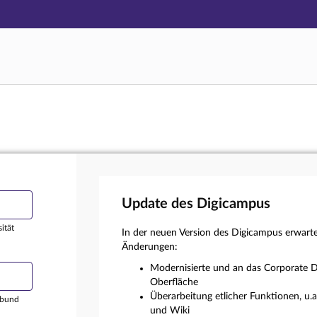
Hauptnavigation
Login
Hauptinhalt
Externer Login
Fußzeile
Update des Digicampus
ität
In der neuen Version des Digicampus erwart
Änderungen:
Modernisierte und an das Corporate D
Oberfläche
Überarbeitung etlicher Funktionen, u.
rbund
und Wiki