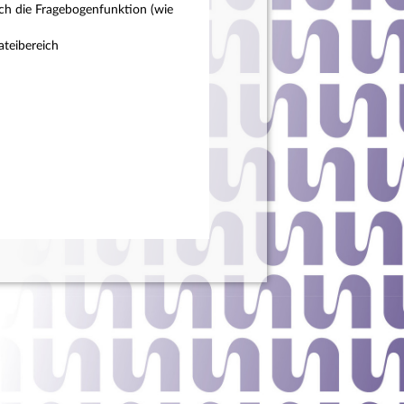
ch die Fragebogenfunktion (wie
teibereich