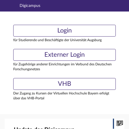
Digicampus
Hauptnavigation
Login
Login
Hauptinhalt
Externer Login
Login
Fußzeile
für Studierende und Beschäftigte der Universität Augsburg
Externer Login
für Zugehörige anderer Einrichtungen im Verbund des Deutschen
Forschungsnetzes
VHB
Der Zugang zu Kursen der Virtuellen Hochschule Bayern erfolgt
über das VHB-Portal