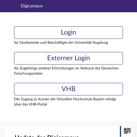
Digicampus
Hauptnavigation
Login
Login
Hauptinhalt
Externer Login
Login
Fußzeile
für Studierende und Beschäftigte der Universität Augsburg
Externer Login
für Zugehörige anderer Einrichtungen im Verbund des Deutschen
Forschungsnetzes
VHB
Der Zugang zu Kursen der Virtuellen Hochschule Bayern erfolgt
über das VHB-Portal