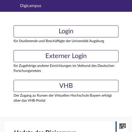
Digicampus
Hauptnavigation
Login
Login
Hauptinhalt
Externer Login
Login
Fußzeile
für Studierende und Beschäftigte der Universität Augsburg
Externer Login
für Zugehörige anderer Einrichtungen im Verbund des Deutschen
Forschungsnetzes
VHB
Der Zugang zu Kursen der Virtuellen Hochschule Bayern erfolgt
über das VHB-Portal